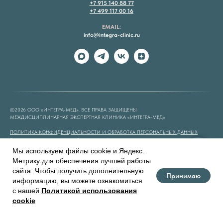
+7 915 140 88 77
+7 499 117 00 16
EMAIL:
info@integra-clinic.ru
©2026 ООО «ИНТЕГРА-МЕД». ВСЕ ПРАВА ЗАЩИЩЕНЫ
МЕЖДИСЦИПЛИНАРНАЯ ЭКСПЕРТНАЯ КЛИНИКА «ИНТЕГРА-МЕД»
ПОЛИТИКА КОНФИДЕНЦИАЛЬНОСТИ И ОБРАБОТКА ПЕРСОНАЛЬНЫХ ДАННЫХ
Все услуги
по осуществлению образовательной деятельности осуществляются в полном
соответствии
с Лицензией
№ No Л035-01298-77/01130649 от «17» апреля 2024 г.
и
Мы используем файлы cookie и Яндекс.
стандартами оказания услуг по д
ополнительному профессиональному образованию
,
Метрику для обеспечения лучшей работы
утвержденными
Департамент образования и науки города Москвы
. Юр. лицо: ООО
«
ИНТЕГРА-МЕД
».
сайта. Чтобы получить дополнительную
Принимаю
Вся представленная на сайте информация, касающаяся стоимости услуг, носит информационный
информацию, вы можете ознакомиться
характер и ни при каких условиях не является публичной офертой, определяемой положениями
с нашей
Политикой использования
Статьи 437(2) Гражданского кодекса РФ.
cookie
Главная
Документы
Обратная связь
Контакты